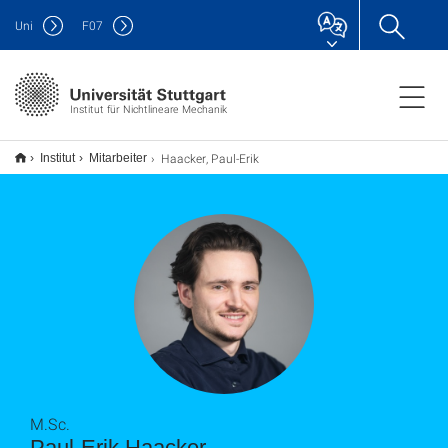
Uni
F
07
Institut für Nichtlineare Mechanik
Haacker, Paul-Erik
Institut
Mitarbeiter
M.Sc.
Paul-Erik Haacker