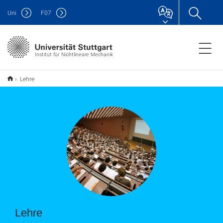
Uni
F
07
Institut für Nichtlineare Mechanik
Lehre
Lehre