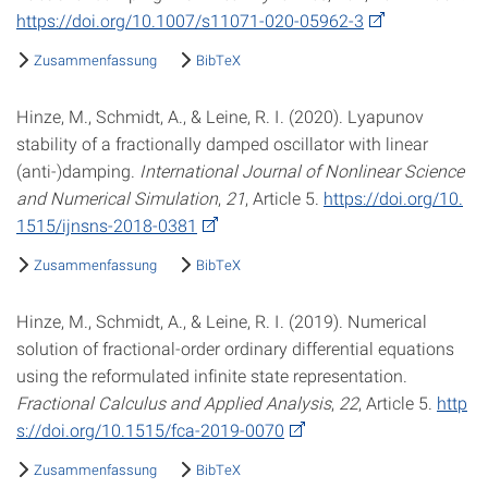
https://doi.org/10.1007/s11071-020-05962-3
Zusammenfassung
BibTeX
Hinze, M., Schmidt, A., & Leine, R. I. (2020). Lyapunov
stability of a fractionally damped oscillator with linear
(anti-)damping.
International Journal of Nonlinear Science
and Numerical Simulation
,
21
, Article 5.
https://doi.org/10.
1515/ijnsns-2018-0381
Zusammenfassung
BibTeX
Hinze, M., Schmidt, A., & Leine, R. I. (2019). Numerical
solution of fractional-order ordinary differential equations
using the reformulated infinite state representation.
Fractional Calculus and Applied Analysis
,
22
, Article 5.
http
s://doi.org/10.1515/fca-2019-0070
Zusammenfassung
BibTeX