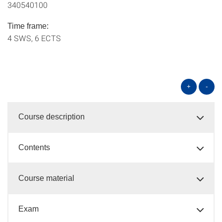
340540100
Time frame:
4 SWS, 6 ECTS
+
-
Course description
Contents
Course material
Exam