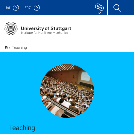
Uni
F
07
Institute for Nonlinear Mechanics
Teaching
Teaching